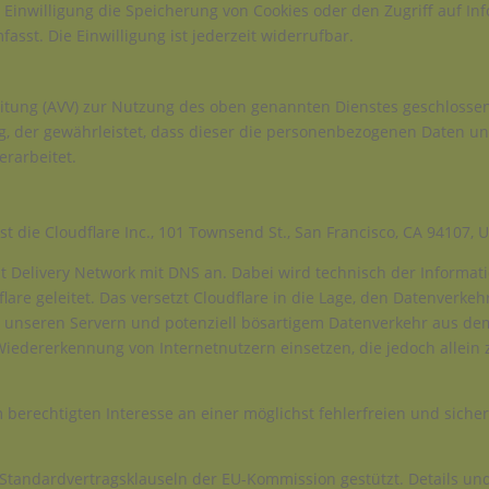
e Einwilligung die Speicherung von Cookies oder den Zugriff auf In
sst. Die Einwilligung ist jederzeit widerrufbar.
itung (AVV) zur Nutzung des oben genannten Dienstes geschlossen
ag, der gewährleistet, dass dieser die personenbezogenen Daten 
rarbeitet.
st die Cloudflare Inc., 101 Townsend St., San Francisco, CA 94107, 
tent Delivery Network mit DNS an. Dabei wird technisch der Inform
are geleitet. Das versetzt Cloudflare in die Lage, den Datenverk
n unseren Servern und potenziell bösartigem Datenverkehr aus dem
Wiedererkennung von Internetnutzern einsetzen, die jedoch allei
 berechtigten Interesse an einer möglichst fehlerfreien und siche
 Standardvertragsklauseln der EU-Kommission gestützt. Details u