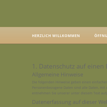
HERZLICH WILLKOMMEN
ÖFFNU
1. Datenschutz auf einen 
Allgemeine Hinweise
Die folgenden Hinweise geben einen einfache
Personenbezogene Daten sind alle Daten, mit 
entnehmen Sie unserer unter diesem Text auf
Datenerfassung auf dieser We