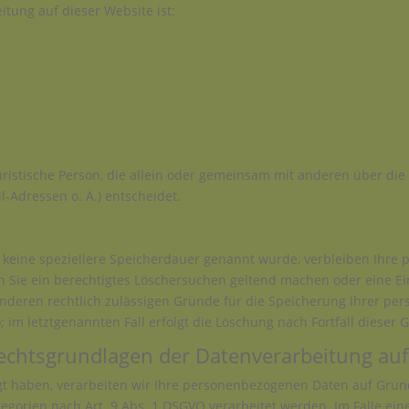
itung auf dieser Website ist:
 juristische Person, die allein oder gemeinsam mit anderen über di
-Adressen o. Ä.) entscheidet.
 keine speziellere Speicherdauer genannt wurde, verbleiben Ihre
nn Sie ein berechtigtes Löschersuchen geltend machen oder eine Ei
anderen rechtlich zulässigen Gründe für die Speicherung Ihrer pe
 im letztgenannten Fall erfolgt die Löschung nach Fortfall dieser 
echtsgrundlagen der Datenverarbeitung auf
gt haben, verarbeiten wir Ihre personenbezogenen Daten auf Grundl
egorien nach Art. 9 Abs. 1 DSGVO verarbeitet werden. Im Falle eine