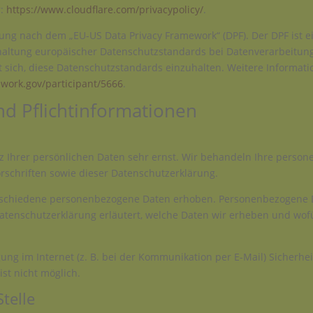
r:
https://www.cloudflare.com/privacypolicy/
.
rung nach dem „EU-US Data Privacy Framework“ (DPF). Der DPF ist
altung europäischer Datenschutzstandards bei Datenverarbeitunge
t sich, diese Datenschutzstandards einzuhalten. Weitere Informati
work.gov/participant/5666
.
d Pflicht­informationen
z Ihrer persönlichen Daten sehr ernst. Wir behandeln Ihre perso
schriften sowie dieser Datenschutzerklärung.
rschiedene personenbezogene Daten erhoben. Personenbezogene Da
Datenschutzerklärung erläutert, welche Daten wir erheben und wofür
ung im Internet (z. B. bei der Kommunikation per E-Mail) Sicherhe
ist nicht möglich.
telle