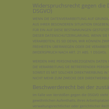
Widerspruchsrecht gegen die 
DSGVO)
WENN DIE DATENVERARBEITUNG AUF GRUNDLAGE
AUS IHRER BESONDEREN SITUATION ERGEBEN
FÜR EIN AUF DIESE BESTIMMUNGEN GESTÜTZT
DIESER DATENSCHUTZERKLÄRUNG. WENN SIE
VERARBEITEN, ES SEI DENN, WIR KÖNNEN ZW
FREIHEITEN ÜBERWIEGEN ODER DIE VERARB
(WIDERSPRUCH NACH ART. 21 ABS. 1 DSGVO).
WERDEN IHRE PERSONENBEZOGENEN DATEN VE
DIE VERARBEITUNG SIE BETREFFENDER PERSO
SOWEIT ES MIT SOLCHER DIREKTWERBUNG IN
NICHT MEHR ZUM ZWECKE DER DIREKTWERBUN
Beschwerde­recht bei der zust
Im Falle von Verstößen gegen die DSGVO steht
gewöhnlichen Aufenthalts, ihres Arbeitsplatz
verwaltungsrechtlicher oder gerichtlicher Rec