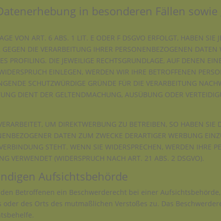
Datenerhebung in besonderen Fällen sowie 
 VON ART. 6 ABS. 1 LIT. E ODER F DSGVO ERFOLGT, HABEN SIE J
, GEGEN DIE VERARBEITUNG IHRER PERSONENBEZOGENEN DATEN W
ES PROFILING. DIE JEWEILIGE RECHTSGRUNDLAGE, AUF DENEN EI
 WIDERSPRUCH EINLEGEN, WERDEN WIR IHRE BETROFFENEN PER
INGENDE SCHUTZWÜRDIGE GRÜNDE FÜR DIE VERARBEITUNG NACHWE
EITUNG DIENT DER GELTENDMACHUNG, AUSÜBUNG ODER VERTEID
RARBEITET, UM DIREKTWERBUNG ZU BETREIBEN, SO HABEN SIE D
NENBEZOGENER DATEN ZUM ZWECKE DERARTIGER WERBUNG EINZULE
 VERBINDUNG STEHT. WENN SIE WIDERSPRECHEN, WERDEN IHRE
G VERWENDET (WIDERSPRUCH NACH ART. 21 ABS. 2 DSGVO).
ändigen Aufsichts­behörde
 den Betroffenen ein Beschwerderecht bei einer Aufsichtsbehörde,
es oder des Orts des mutmaßlichen Verstoßes zu. Das Beschwerder
htsbehelfe.