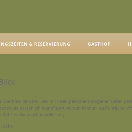
NGSZEITEN & RESERVIERUNG
GASTHOF
H
Blick
n Überblick darüber, was mit Ihren personenbezogenen Daten pass
denen Sie persönlich identifiziert werden können. Ausführliche 
geführten Datenschutzerklärung.
bsite