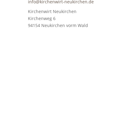
info@kirchenwirt-neukirchen.de
Kirchenwirt Neukirchen
Kirchenweg 6
94154 Neukirchen vorm Wald
Wir haben für Sie geöffnet
Montag
11.00 – 22.00 Uhr
Dienstag & Mittwoch
Ruhetag
Donnerstag
11.00 – 22.00 Uhr
Freitag & Samstag
11.00 – 23.00 Uhr
Sonntag
10.00 – 14.00 Uhr